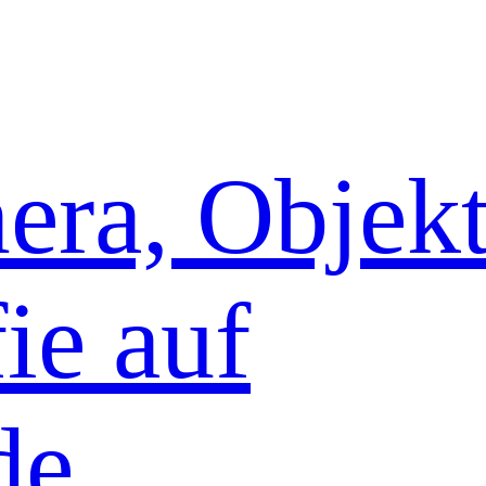
era, Objekt
ie auf
de