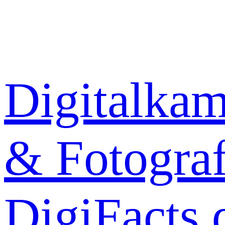
Zum
Inhalt
springen
Digitalkam
& Fotograf
DigiFacts.