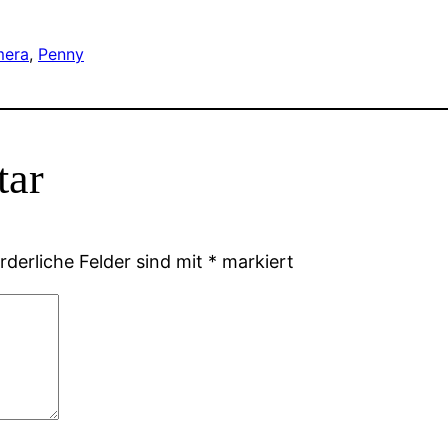
mera
, 
Penny
tar
rderliche Felder sind mit
*
markiert