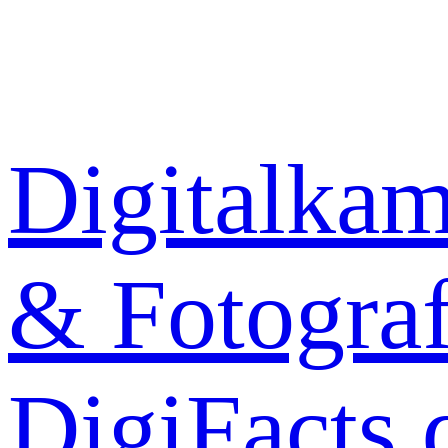
Zum
Inhalt
springen
Digitalkam
& Fotograf
DigiFacts.