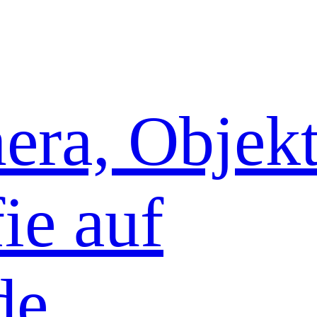
era, Objekt
ie auf
de