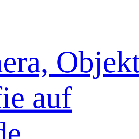
era, Objekt
ie auf
de