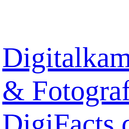
Zum
Inhalt
springen
Digitalkam
& Fotograf
DigiFacts.